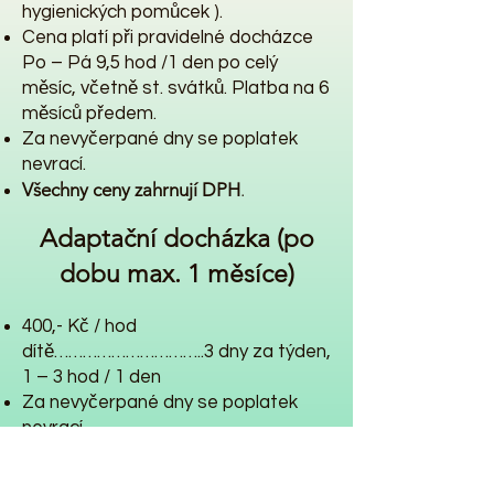
hygienických pomůcek ).
Cena platí při pravidelné docházce
Po – Pá 9,5 hod /1 den po celý
měsíc, včetně st. svátků. Platba na 6
měsíců předem.
Za nevyčerpané dny se poplatek
nevrací.
Všechny ceny zahrnují DPH
.
Adaptační docházka (po
dobu max. 1 měsíce)
400,- Kč / hod
dítě…………………………..3 dny za týden,
1 – 3 hod / 1 den
Za nevyčerpané dny se poplatek
nevrací.
Všechny ceny zahrnují DPH.