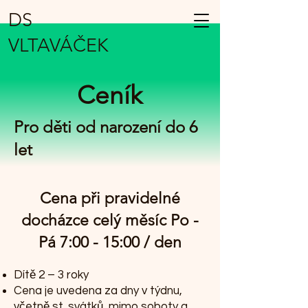
DS
VLTAVÁČEK
Ceník
Pro děti od narození do 6
let
Cena při pravidelné
docházce celý měsíc Po -
Pá 7:00 - 15:00 / den
Dítě 2 – 3 roky
Cena je uvedena za dny v týdnu,
včetně st. svátků, mimo soboty a