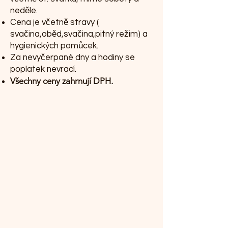
neděle.
Cena je včetně stravy (
svačina,oběd,svačina,pitný režim) a
hygienických pomůcek.
Za nevyčerpané dny a hodiny se
poplatek nevrací.
Všechny ceny zahrnují DPH.